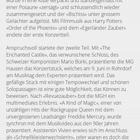
wurde in eine Kiste verpackt und standesgemäss mit
einer Posaune «zersägt» und schlussendlich wieder
zusammengesetzt und der «Bschiss» unter grossem
Gelächter aufgelöst. Mit Filmmusik aus Harry Potters
«Order of the Phoenix» und dem «Egerländer Zauber»
endete der erste Konzertteil.
Anspruchsvoll startete der zweite Teil. Mit «The
Enchanted Castle», das verwunschene Schloss, des
Schweizer Komponisten Mario Bürki, präsentierte die MG
Hausen das Konzertstück, welches am 9. Juni in Rohrdorf
am Musiktag dem Experten präsentiert wird. Das
gefällige Stück mit einigen Tempowechsel und schönen
Solopassagen ist eine gute Möglichkeit, das Können zu
beweisen. Nach «Revuezauber» bot die MGH ein
multimediales Erlebnis. «A Kind of Magic», einer von
unzähligen Hits der Rockgruppe Queen mit dem
unvergessenen Leadsänger Freddie Mercury, wurde
synchron mit dem Musikvideo aus den 90er Jahren
präsentiert. Assistentin Vivien erwies sich im Anschluss
als «Schnellkleiderwechslerin», oder waren es doch die