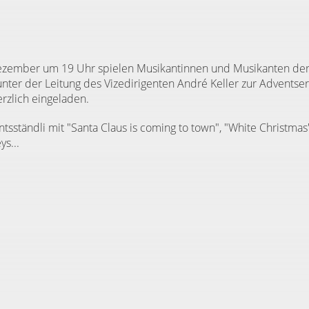
Dezember um 19 Uhr spielen Musikantinnen und Musikanten d
unter der Leitung des Vizedirigenten André Keller zur Adventser
erzlich eingeladen.
tsständli mit "Santa Claus is coming to town", "White Christma
s...