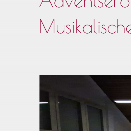
Adventserö
Musikalisch