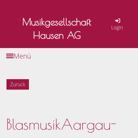
Musikgesellschaft
Login
Hausen AG
Menü
Zurück
02.03.2021
, Keller André
BlasmusikAargau-