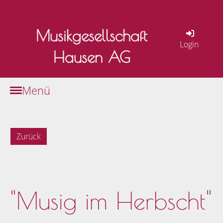
Musikgesellschaft
Login
Hausen AG
Menü
Zurück
27.09.2022
, Keller André
"Musig im Herbscht"