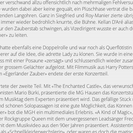
ser verschwand allzu offensichtlich nach mehrmaligen Fehlver
e wurden dabei aber keine gequält, ein Plüschhase vertrat die 
enden Langohren. Ganz in Siegfried und Roy-Manier zierte übrig
r immer wieder bedrohlich knurrte, die Bühne. Kellan D’Aré alia
ur den Zauberstab schwingen, als Vizedirigent wusste er auch d
r» zu leiten.
 hatte ebenfalls eine Doppelrolle und war noch als Querflötistin
rer auf die Idee, die adrette Lady zu klonen. Sie wurde in eine
s mit einer Posaune «zersägt» und schlussendlich wieder zu
er grossem Gelächter aufgelöst. Mit Filmmusik aus Harry Potters
 «Egerländer Zauber» endete der erste Konzertteil.
rtete der zweite Teil. Mit «The Enchanted Castle», das verwuns
isten Mario Bürki, präsentierte die MG Hausen das Konzertstü
am Musiktag dem Experten präsentiert wird. Das gefällige Stück 
 schönen Solopassagen ist eine gute Möglichkeit, das Können
» bot die MGH ein multimediales Erlebnis. «A Kind of Magic»,
der Rockgruppe Queen mit dem unvergessenen Leadsänger Fred
t dem Musikvideo aus den 90er Jahren präsentiert. Assistentin
 als «Schnellkleiderwechslerin», oder waren es doch die magisc