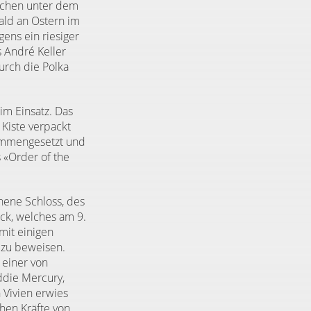
suchen unter dem
bald an Ostern im
ens ein riesiger
s André Keller
urch die Polka
 im Einsatz. Das
 Kiste verpackt
sammengesetzt und
 «Order of the
chene Schloss, des
ck, welches am 9.
mit einigen
 zu beweisen.
 einer von
die Mercury,
 Vivien erwies
hen Kräfte von