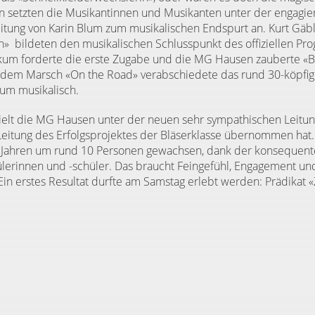
n setzten die Musikantinnen und Musikanten unter der engagier
itung von Karin Blum zum musikalischen Endspurt an. Kurt Gäb
an»
bildeten den musikalischen Schlusspunkt des offiziellen Pr
ikum forderte die erste Zugabe und die MG Hausen zauberte «
 dem Marsch «On the Road» verabschiedete das rund 30-köpfig
kum musikalisch.
ielt die MG Hausen unter der neuen sehr sympathischen Leitun
Leitung des Erfolgsprojektes der Bläserklasse übernommen hat
Jahren um rund 10 Personen gewachsen, dank der konsequente
lerinnen und -schüler. Das braucht Feingefühl, Engagement un
. Ein erstes Resultat durfte am Samstag erlebt werden: Prädikat 