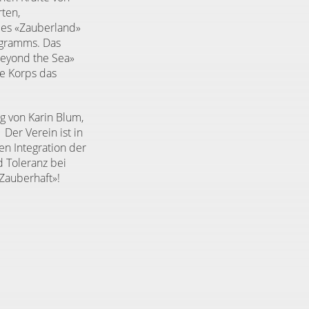
ten,
les «Zauberland»
ogramms. Das
Beyond the Sea»
e Korps das
g von Karin Blum,
.
Der Verein ist in
n Integration der
d Toleranz bei
«Zauberhaft»!