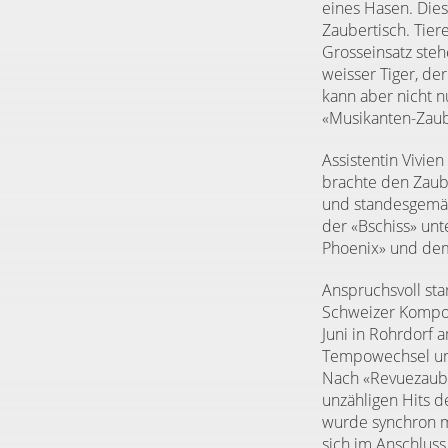
eines Hasen. Die
Zaubertisch. Tier
Grosseinsatz steh
weisser Tiger, de
kann aber nicht n
«Musikanten-Zaube
Assistentin Vivien
brachte den Zaube
und standesgemäs
der «Bschiss» unt
Phoenix» und dem
Anspruchsvoll sta
Schweizer Kompon
Juni in Rohrdorf 
Tempowechsel und
Nach «Revuezauber
unzähligen Hits 
wurde synchron mi
sich im Anschluss