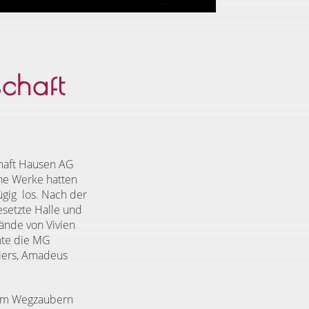
schaft
haft Hausen AG
he Werke hatten
ügig
los. Nach der
esetzte Halle und
ände von Vivien
hte die MG
iers, Amadeus
, im Wegzaubern