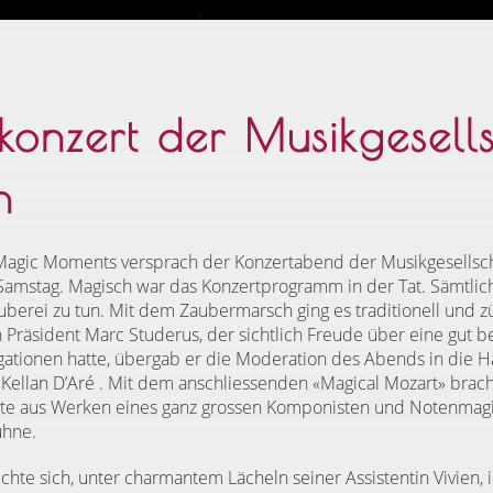
konzert der Musikgesell
n
Magic Moments versprach der Konzertabend der Musikgesellsc
amstag. Magisch war das Konzertprogramm in der Tat. Sämtlic
berei zu tun. Mit dem Zaubermarsch ging es traditionell und z
Präsident Marc Studerus, der sichtlich Freude über eine gut b
gationen hatte, übergab er die Moderation des Abends in die H
 Kellan D’Aré . Mit dem anschliessenden «Magical Mozart» brac
te aus Werken eines ganz grossen Komponisten und Notenmag
ühne.
uchte sich, unter charmantem Lächeln seiner Assistentin Vivien